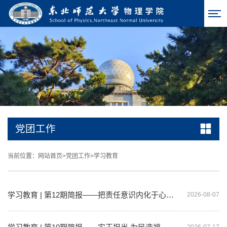
党团工作
当前位置：
网站首页
>
党团工作
>
学习教育
学习教育 | 第12期简报——把责任意识内化于心、外化于行
2026-08-07