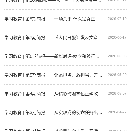
学习教育 | 第10期简报——实干担当 为民造福——习近平总书记引领全党树立和践行正确政绩观
2026-07-17
学习教育 | 第9期简报——一场关于“什么是真正的教育家”的讨论——东北师范大学扎实开展树立和践行正确政绩观学习教育
2026-07-10
学习教育 | 第7期简报——《人民日报》发表文章《总书记的人民情怀 | “为民造福是最大政绩”》
2026-06-17
学习教育 | 第6期简报——新华时评·树立和践行正确政绩观｜新官要善于“理旧账”
2026-06-03
学习教育 | 第5期简报——让愿担当、敢担当、善担当蔚然成风
2026-05-20
学习教育 | 第4期简报——从精彩譬喻学悟正确政绩观丨甘当铺路石
2026-05-07
学习教育 | 第3期简报——从实现党的使命任务出发树立和践行正确政绩观
2026-04-22